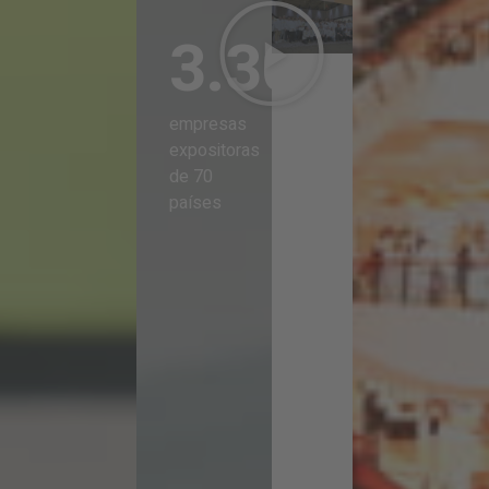
3.300
empresas
expositoras
de 70
países