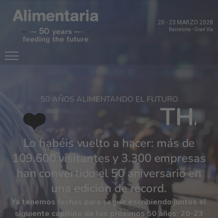
20
-
23 MARZO 2028
Barcelona
-
Gran Via
50 AÑOS ALIMENTANDO EL FUTURO
❤️
G
R
A
C
I
A
S
G
T
M
K
D
谢
감
H
I
R
A
E
I
谢
사
T
A
À
R
N
O
你
합
N
C
C
K
S
I
I
K
E
니
E
S
Y
다
O
Lo habéis vuelto a hacer: más de
109.600 visitantes y 3.300 empresas
han convertido el 50 aniversario en
una edición de récord.
Ya tenemos fechas para seguir escribiendo juntos el
siguiente capítulo de los próximos 50 años: 20-23