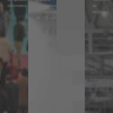
nacionales
compradores
de
internacionales
negocios
de 120 países