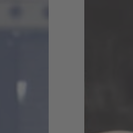
para
ver
este
vídeo
.
Más
información
Aceptar
Powe
red
by
Userc
entric
s
Cons
ent
Mana
geme