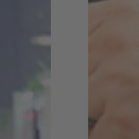
nt
Platf
orm