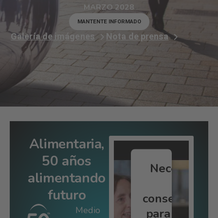
MARZO 2028
MANTENTE INFORMADO
Galería de imágenes
Nota de prensa
Alimentaria,
50 años
Necesitamo
alimentando
su
futuro
consentimien
Medio
para cargar e