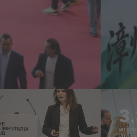
3
empres
70 paí