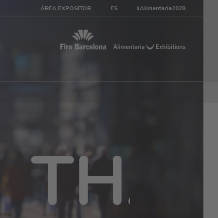
ÁREA EXPOSITOR
ES
#Alimentaria2028
C
I
A
S