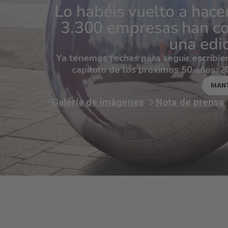
Lo habéis vuelto a hace
3.300 empresas han con
una edic
Ya tenemos fechas para seguir escribien
capítulo de los próximos 50 años:
MANT
Galería de imágenes
Nota de prensa