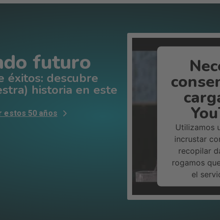
ndo futuro
Nec
e éxitos: descubre
conse
stra) historia en este
carga
You
r estos 50 años
Utilizamos 
incrustar c
recopilar d
rogamos que 
el serv