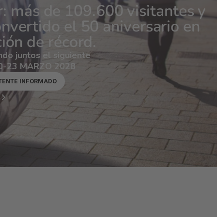
G
T
M
K
D
谢
감
H
I
R
A
E
I
谢
사
T
A
À
R
N
O
r: más de 109.600 visitantes y
vertido el 50 aniversario en
ión de récord.
do juntos el siguiente
 20-23 MARZO 2028
ENTE INFORMADO