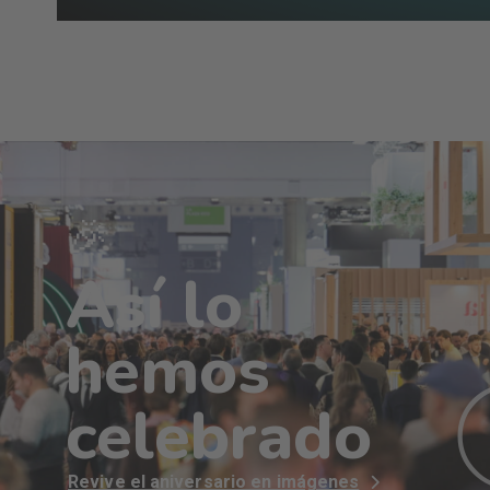
🎉
Así lo
hemos
celebrado
Revive el aniversario en imágenes