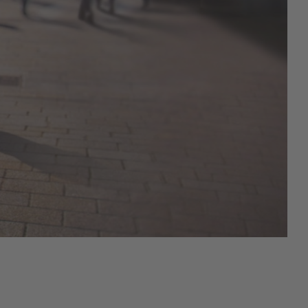
你
합
N
C
C
K
S
I
I
K
E
니
E
S
Y
다
O