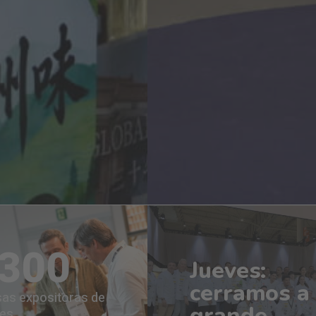
.300
Jueves:
cerramos a 
as expositoras de
grande
ses