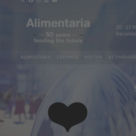
20
-
23 
Barcelon
ALIMENTARIA
EXPONER
VISITAR
ACTIVIDAD
❤