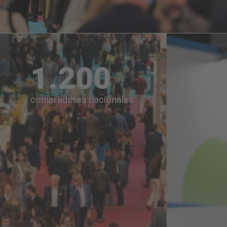
1.200
1
compradores nacionales
grande
interna
países