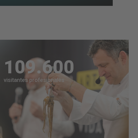
Aceptar
Usercentrics Consent
 by
nagement Platform
109.600
visitantes profesionales