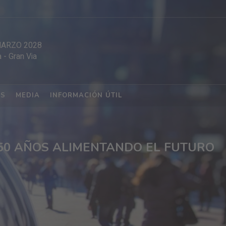
MARZO 2028
a
-
Gran Via
ES
MEDIA
INFORMACIÓN ÚTIL
50 AÑOS ALIMENTANDO EL FUTURO
️
G
R
A