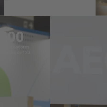
.500
s compradores
cionales de 120