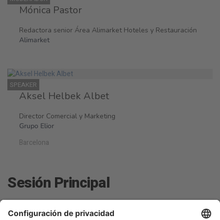
Mónica Pastor
Redactora senior Área Alimarket Hoteles y Restauración
Alimarket
SPEAKER
Aksel Helbek Albet
Director Comercial y Marketing
Grupo Elior
Barcelona
Sesión Principal
Business
lunes 23, 16:00h -
Talk Stage 2 - The
Acceso