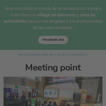
Área vinculada al mundo de la restauración social y
colectiva con
village de sponsors
y
zona de
actividades
exclusivas dirigidas a los profesionales
de las colectividades.
PROGRAMA 2026
RESTAURACIÓN EN COLECTIVIDADES
Meeting point