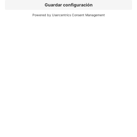
Si quieres estar en el village de Sponsors o ser
patrocinador en la próxima edición,
contáctanos
MÁS INFORMACIÓN
Información general
Aviso legal
Política de privacidad
Política de cookies
#ALIMENTARIA2028
en las redes sociales
© 2026 Fira de Barcelona