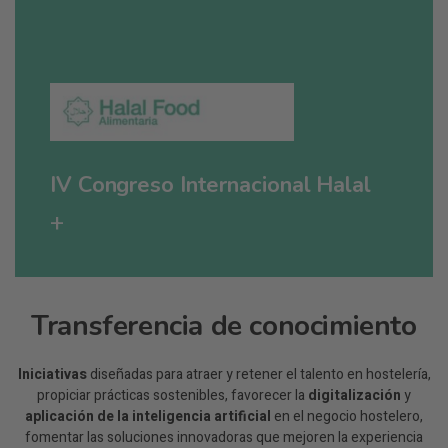
De la alianza entre Alimentaria + Hostelco y
Marcas de Restauración, nace Imagine
Foodservice Europe, el punto de encuentro
estratégico para las
empresas que quieren
anticiparse al futuro del foodservice
.
IV Congreso Internacional Halal
+
DESCÚBRELO
Transferencia de conocimiento
Iniciativas
diseñadas para atraer y retener el talento en hostelería,
propiciar prácticas sostenibles, favorecer la
digitalización
y
aplicación de la inteligencia artificial
en el negocio hostelero,
Un mercado en crecimiento, una oportunidad
fomentar las soluciones innovadoras que mejoren la experiencia