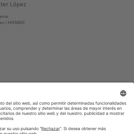
ter López
dente
les / HOSBEC
#ALIMENTARIA2028
en las redes sociales