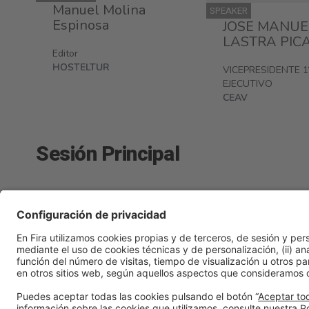
Manuel Molina
SPEAKER
Espinosa
JOSE MANUE
LASTRA PIC
Editor
HOSTELTUR
VICEPRESIDENTE 1
EJECUTIVO
CEAV
Sesión Principal
Politics, Economy & Global Trends
lunes 23, 11:10h - 14: