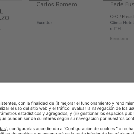
Carlos Romero
Fede Fus
L
-
CEO / Presi
AZO
Exceltur
Climia Hote
e ITH
º
Benidorm
30h
|
Talk Stage 2 - The Horeca Hub
Acceso libre