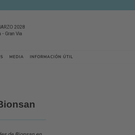
MARZO 2028
a
-
Gran Via
ES
MEDIA
INFORMACIÓN ÚTIL
 Bionsan
des de Bionsan en