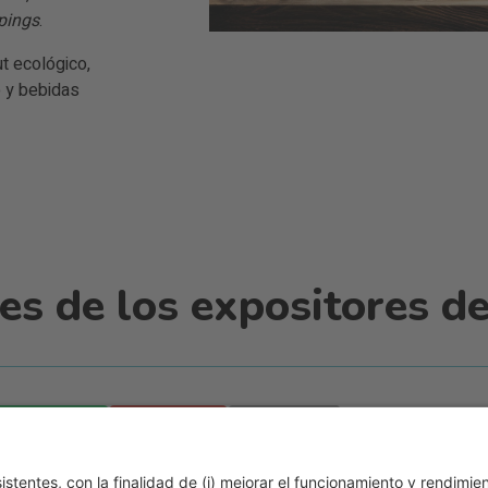
pings
.
t ecológico,
 y bebidas
s de los expositores de
WhatsApp
Email
Print