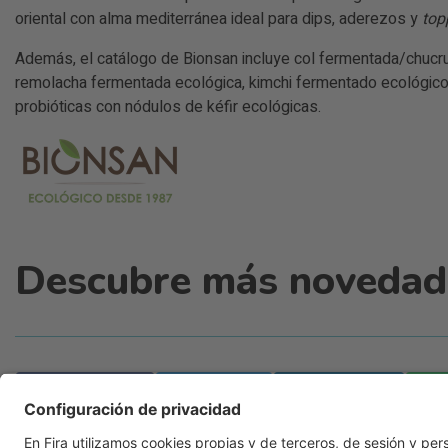
oriental con alma mediterránea ideal para dips, aderezos y
top
Además, el catálogo de Bionsan incluye col fermentada/chucru
remolacha fermentada ecológica, kimchi fermentado ecológico
probióticas con nódulos de kéfir ecológicas.
Descubre más novedade
Facebook
Twitter
LinkedIn