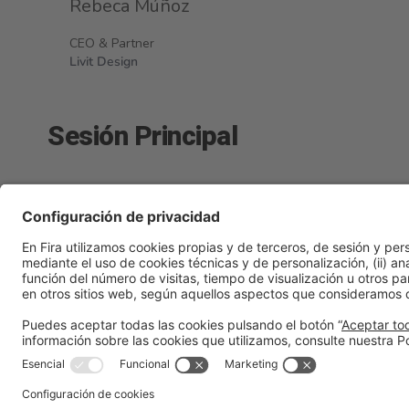
Rebeca Múñoz
CEO & Partner
Livit Design
Sesión Principal
Business Power
lunes 23, 16:00h - 18:30h
|
Talk Stage 2 
Información general
Aviso legal
Política de privacidad
Pol