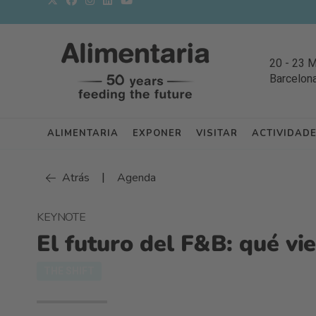
20
-
23 
Barcelon
ALIMENTARIA
EXPONER
VISITAR
ACTIVIDAD
|
Atrás
Agenda
KEYNOTE
El futuro del F&B: qué vi
THE SHIFT