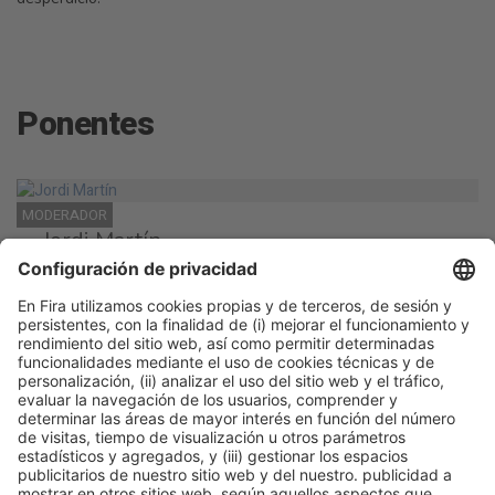
Ponentes
MODERADOR
Jordi Martín
Director
AEONOR
SPEAKER
Juan José Moreno Delgado
Manager