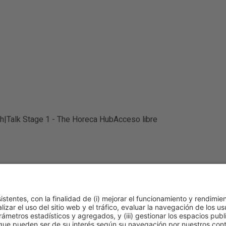
0h
|
Talk Stage 1 - The Horeca Hub
Acceso libre