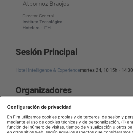
Albornoz Braojos
Director General
Instituto Tecnológico
Hotelero - ITH
Sesión Principal
Hotel Intelligence & Experience
martes 24, 10:15h - 14:3
Organizadores