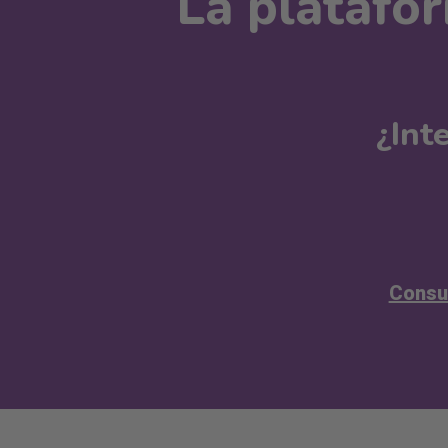
La platafo
¿Int
Consul