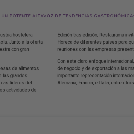
 UN POTENTE ALTAVOZ DE TENDENCIAS GASTRONÓMICA
ustria hostelera
Edición tras edición, Restaurama invi
la. Junto a la oferta
Horeca de diferentes países para q
estra con gran
reuniones con las empresas presente
Con este claro enfoque internaciona
resas de alimentos
de negocio y de exportación a las ma
de las grandes
importante representación internacio
rcas líderes del
Alemania, Francia, e Italia, entre otro
es actividades de