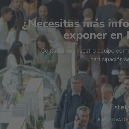
¿Necesitas más inf
exponer en
Contacta con nuestro equipo come
participación s
Estel
EJECUTIVA DE