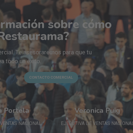
ormación sobre cómo
 Restaurama?
rcial. Te asesoraremos para que tu
ea todo un éxito.
CONTACTO COMERCIAL
a Portela
Veronica Puig
 VENTAS NACIONAL
EJECUTIVA DE VENTAS NACIONA