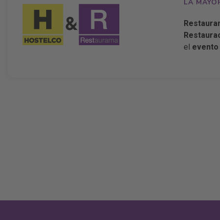
LA MAYO
Restaura
Restaurac
el
evento 