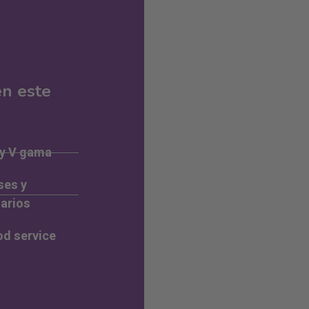
en este
 y V gama
ses y
arios
od service