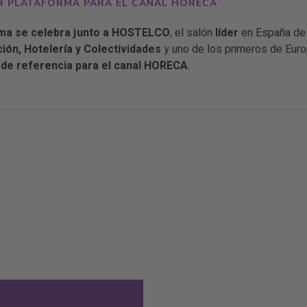
R PLATAFORMA PARA EL CANAL HORECA
ma se celebra junto a HOSTELCO
, el salón
líder
en España d
ión, Hotelería y Colectividades
y uno de los primeros de Eur
de referencia para el canal HORECA
.