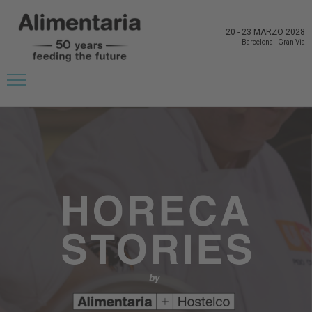
20
-
23 MARZO 2028
Barcelona
-
Gran Via