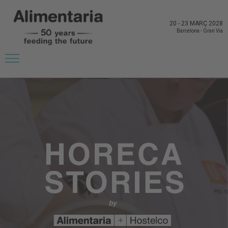
20
-
23 MARÇ 2028
Barcelona
-
Gran Via