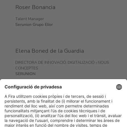
Roser Bonancia
Talent Manager
Serunion Grupo Elior
Elena Boned de la Guardia
DIRECTORA DE INNOVACIÓ, DIGITALIZACIÓ i NOUS
CONCEPTES
SERUNION
Miguel Bonet
Co-founder & CEO Ansón+Bonet
Anson & Bonet