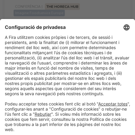
CONFERÈNCIA |
THE HORECA HUB
Imagine Foodservice Europe
Perspectives Econòmiques a Europa
10:45h - 11:15h
Dt 24
Talk Stage 2 - The Horeca Hub
Accés lliure
LLegir més