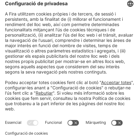
(+357) 2558 9418
Xina i Hong Kong
Noe Group
Angelica Zhang
alimentaria@noechina.com
(+86) 18964853787
Informació general
Avís legal
Política de privacitat
Política de cookies