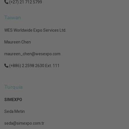
(+27) 21 712 5799
Taiwan
WES Worldwide Expo Services Ltd.
Maureen Chen
maureen_chen@wesexpo.com
(+886) 2 2598 2630 Ext. 111
Turquia
SIMEXPO
Seda Metin
seda@simexpo.com.tr