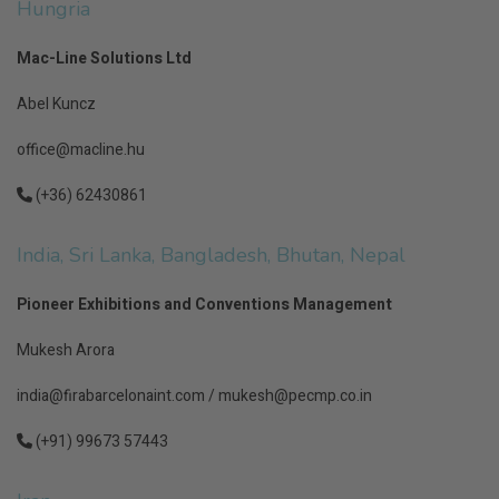
Hungria
Mac-Line Solutions Ltd
Abel Kuncz
office@macline.hu
(+36) 62430861
India, Sri Lanka, Bangladesh, Bhutan, Nepal
Pioneer Exhibitions and Conventions Management
Mukesh Arora
india@firabarcelonaint.com
/
mukesh@pecmp.co.in
(+91) 99673 57443