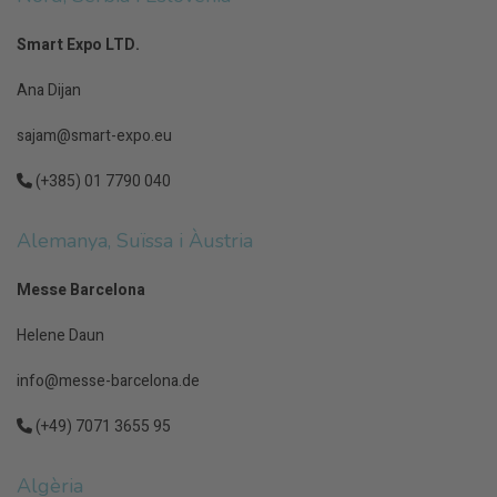
Smart Expo LTD.
Ana Dijan
sajam@smart-expo.eu
(+385) 01 7790 040
Alemanya, Suïssa i Àustria
Messe Barcelona
Helene Daun
info@messe-barcelona.de
(+49) 7071 3655 95
Algèria