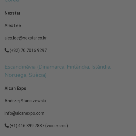
Nexstar
Alex Lee
alex.lee@nexstar.co.kr
(+82) 70 7016 9297
Escandinàvia (Dinamarca, Finlàndia, Islàndia,
Noruega, Suècia)
Aican Expo
Andrzej Staniszewski
info@aicanexpo.com
(+1) 416 399 7887 (voice/sms)