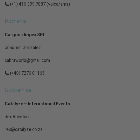
(+1) 416 399 7887 (voice/sms)
Romania
Cargosa Impex SRL
Joaquim Gonzalez
cabraworld@gmail.com
(+40) 7276 01165
Sud-àfrica
Catalyze – International Events
Rex Bowden
rex@catalyze.co.za