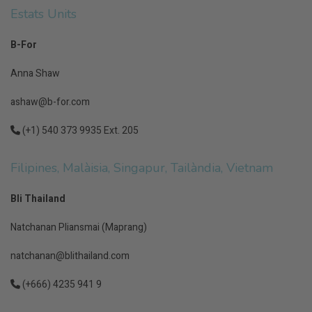
Estats Units
B-For
Anna Shaw
ashaw@b-for.com
(+1) 540 373 9935 Ext. 205
Filipines, Malàisia, Singapur, Tailàndia, Vietnam
Bli Thailand
Natchanan Pliansmai (Maprang)
natchanan@blithailand.com
(+666) 4235 941 9