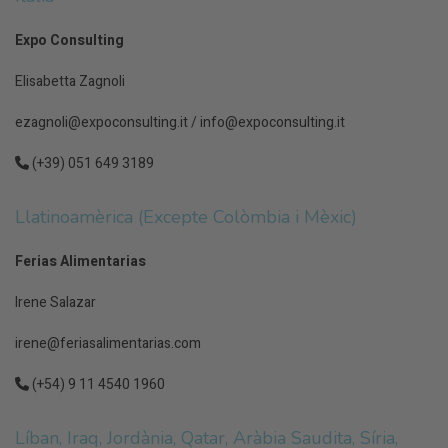
Expo Consulting
Elisabetta Zagnoli
ezagnoli@expoconsulting.it
/
info@expoconsulting.it
(+39) 051 649 3189
Llatinoamèrica (Excepte Colòmbia i Mèxic)
Ferias Alimentarias
Irene Salazar
irene@feriasalimentarias.com
(+54) 9 11 4540 1960
Líban, Iraq, Jordània, Qatar, Aràbia Saudita, Síria,