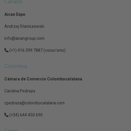
Canadà
Aican Expo
Andrzej Staniszewski
info@aicangroup.com
(+1) 416 399 7887 (voice/sms)
Colòmbia
Cámara de Comercio Colombocatalana
Carolina Pedraza
cpedraza@colombocatalana.com
(+34) 644 450 690
Corea