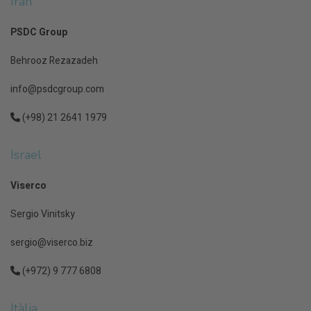
Iran
PSDC Group
Behrooz Rezazadeh
info@psdcgroup.com
(+98) 21 2641 1979
Israel
Viserco
Sergio Vinitsky
sergio@viserco.biz
(+972) 9 777 6808
Itàlia