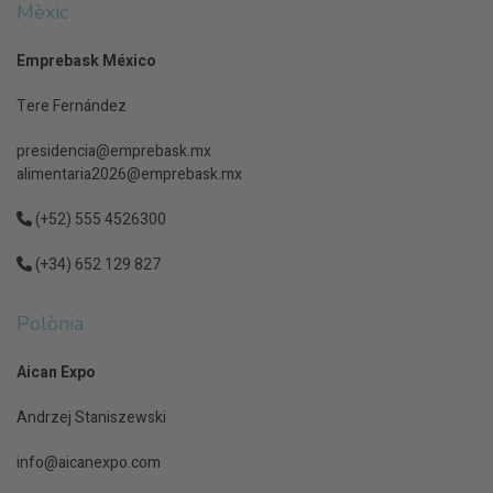
Mèxic
Emprebask México
Tere Fernández
presidencia@emprebask.mx
alimentaria2026@emprebask.mx
(+52) 555 4526300
(+34) 652 129 827
Polònia
Aican Expo
Andrzej Staniszewski
info@aicanexpo.com