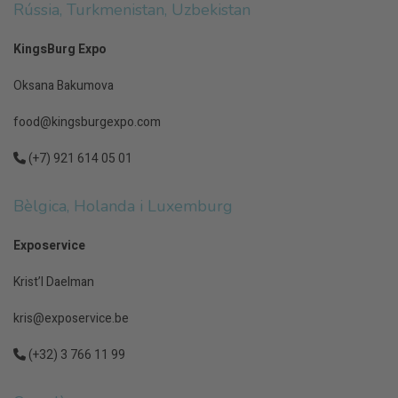
Rússia, Turkmenistan, Uzbekistan
KingsBurg Expo
Oksana Bakumova
food@kingsburgexpo.com
(+7) 921 614 05 01
Bèlgica, Holanda i Luxemburg
Exposervice
Krist’l Daelman
kris@exposervice.be
(+32) 3 766 11 99