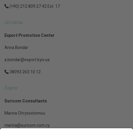
(+90) 212 809 27 42 Ext. 17
Ucrània
Export Promotion Center
Anna Bondar
a.bondar@export.kyiv.ua
38093 263 10 12
Xipre
Suricom Consultants
Marina Chrysostomou
marina@suricom.com.cy