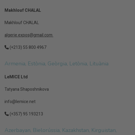
Makhlouf CHALAL
Makhlouf CHALAL
algerie.expos@gmail.com
(+213) 55 800 4967
Armenia, Estònia, Geòrgia, Letònia, Lituània
LeMICE Ltd
Tatyana Shaposhnikova
info@lemice.net
(+357)
95 193213
Azerbayan, Bielorússia, Kazakhstan, Kirguistan,