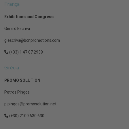
França
Exhibitions and Congress
Gerard Escrivá
g.escriva@bcnpromotions.com
(+33) 1 47 07 2939
Grècia
PROMO SOLUTION
Petros Pingos
p.pingos@promosolution.net
(+30)
2109 630 630