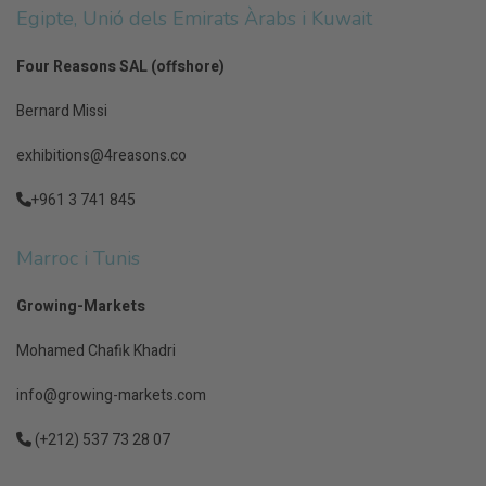
Egipte, Unió dels Emirats Àrabs i Kuwait
Four Reasons SAL (offshore)
Bernard Missi
exhibitions@4reasons.co
+961 3 741 845
Marroc i Tunis
Growing-Markets
Mohamed Chafik Khadri
info@growing-markets.com
(+212) 537 73 28 07