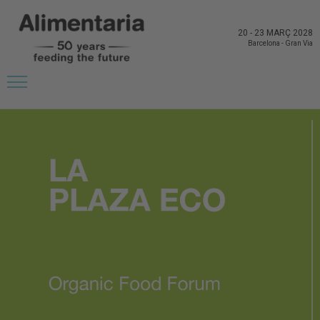
20
-
23 MARÇ 2028
Barcelona
-
Gran Via