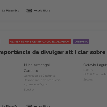
La Plaza Eco
Accés lliure
ALIMENTS AMB CERTIFICACIÓ ECOLÒGICA
ORGANIC
mportància de divulgar alt i clar sobre
Núria Armengol
Octavio Laguí
Carrasco
Natruly
CEO & Co-Funda
Generalitat de Catalunya
Speaker
Responsable de producció
agrària ecològica
Speaker
La Plaza Eco
Accés lliure