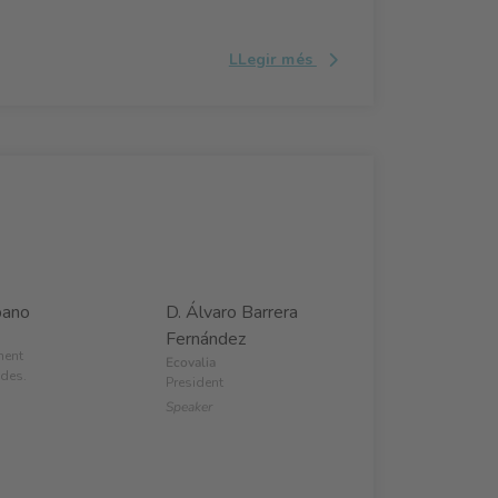
LLegir més
bano
D. Álvaro Barrera
Fernández
ment
Ecovalia
udes.
President
Speaker