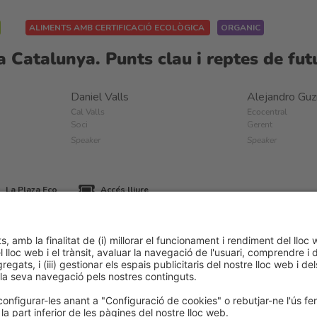
ALIMENTS AMB CERTIFICACIÓ ECOLÒGICA
ORGANIC
 a Catalunya. Punts clau i reptes de fut
Daniel Valls
Alejandro Gu
Cal Valls
Ecocentral
Soci
Gerent
Speaker
Speaker
La Plaza Eco
Accés lliure