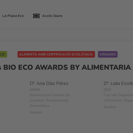
La Plaza Eco
Accés lliure
ECO
ALIMENTS AMB CERTIFICACIÓ ECOLÒGICA
ORGANIC
mis BIO ECO AWARDS BY ALIMENTARIA
Dª. Ana Díaz Pérez
Dª. Lidia Escri
MAPA
ICEX
Subdirectora General de
Cap del Departa
Qualitat i Sostenibilitat
d’Aliments i Beg
Alimentària.
Speaker
Speaker