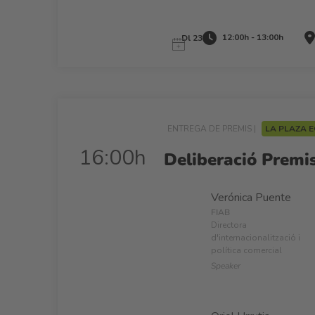
12:00h - 13:00h
Dl 23
ENTREGA DE PREMIS |
LA PLAZA 
16:00h
Deliberació Pre
Verónica Puente
FIAB
Directora
d'internacionalització i
política comercial
Speaker