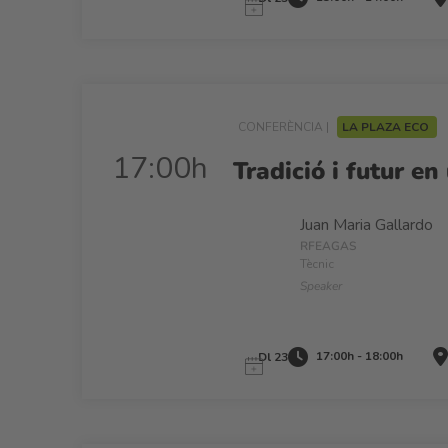
CONFERÈNCIA |
LA PLAZA ECO
17:00h
Tradició i futur e
Juan Maria Gallardo
RFEAGAS
Tècnic
Speaker
17:00h - 18:00h
Dl 23