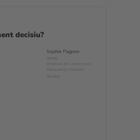
ent decisiu?
Sophie Pagnon
Veritas
Directora de Comunicació,
Màrqueting i Impacte
Speaker