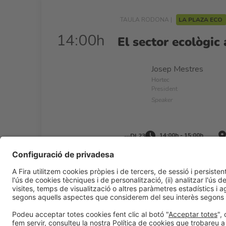
TAULA RODONA |
LA PLAZA ECO
14:00h
El sector ecològic
Josep Mestres
Hortec
President
Speaker
14:00h - 15:00h
Dl 23