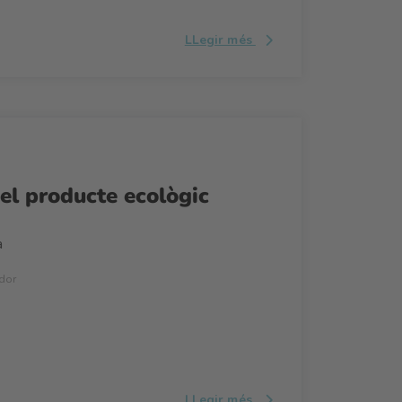
LLegir més
 el producte ecològic
a
dor
LLegir més