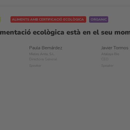
ALIMENTS AMB CERTIFICACIÓ ECOLÒGICA
ORGANIC
imentació ecològica està en el seu mom
Paula Bernárdez
Javier Tormos
Mieles Anta, S.L.
Atalaya Bio
Directora General
CEO
Speaker
Speaker