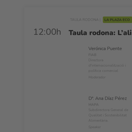
TAULA RODONA |
LA PLAZA ECO
12:00h
Taula rodona: L’al
Verónica Puente
FIAB
Directora
d'internacionalització i
política comercial
Moderador
Dª. Ana Díaz Pérez
MAPA
Subdirectora General de
Qualitat i Sostenibilitat
Alimentària.
Speaker