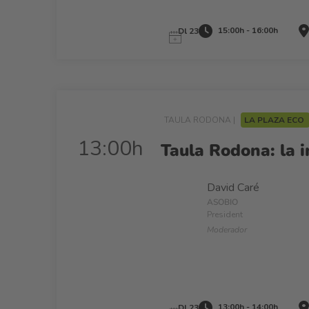
15:00h - 16:00h
Dl 23
TAULA RODONA |
LA PLAZA ECO
13:00h
Taula Rodona: la i
David Caré
ASOBIO
President
Moderador
13:00h - 14:00h
Dl 23