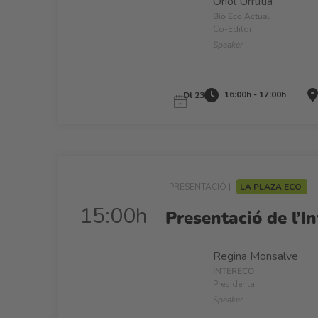
Oriol Urrutia
Bio Eco Actual
Co-Editor
Speaker
16:00h - 17:00h
Dl 23
PRESENTACIÓ |
LA PLAZA ECO
15:00h
Presentació de l’
Regina Monsalve
INTERECO
Presidenta
Speaker