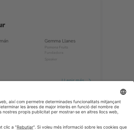
ur
zmán
Gemma Llanes
Pomona Fruits
Fundadora
Speaker
LLegir més
#ALIMENTARIA2028
a les xarxes socials