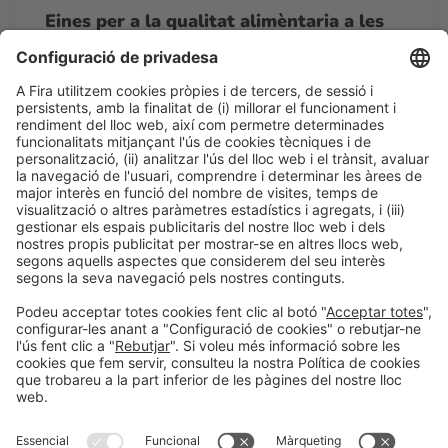
Eines per a la qualitat alimèntaria a les
escoles
16:00h - 16:45h
Restauración Colectiva
Dc 25
Accés lliure
LLegir més