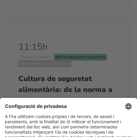
11:15h
TAULA RODONA |
RESTAURACIÓN COLECTIVA
RESTAURACIÓ COL·LECTIVA
Cultura de seguretat
alimentària: de la norma a
l’excel·lència operativa
11:15h - 12:00h
Dj 26
Restauración Colectiva
Accés lliure