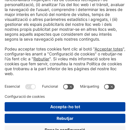
SPEAKER
Arlet Medina
Cuinera
Teno
Informació general
Avís legal
Política de privacitat
Política de cookies
#ALIMENTARIA2028
a les xarxes socials