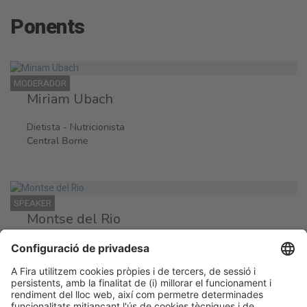
Ponents
MODERADOR
Miriam Ubach
Dietista - Nutricionista
Central Borne
SPEAKER
Montse del Rio
Cuinera
Eix Estels