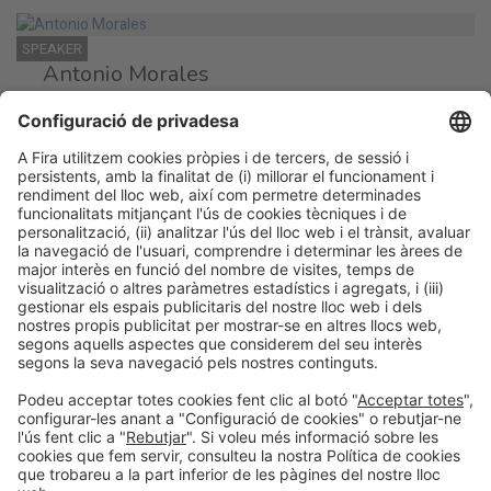
SPEAKER
Antonio Morales
Director d'operacions
Vitalia
SPEAKER
Francisco Pérez
Responsable de Restauració
Emeis