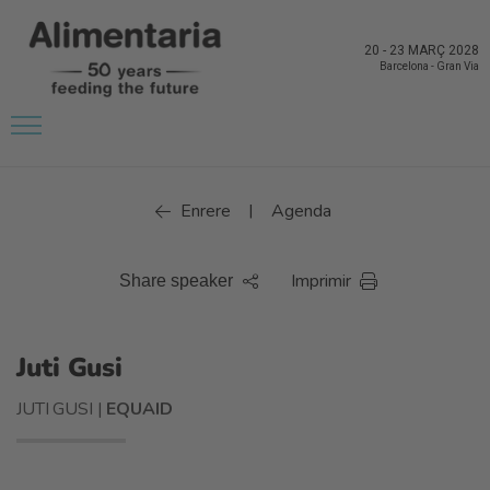
20
-
23 MARÇ 2028
Barcelona
-
Gran Via
Enrere
Agenda
|
Imprimir
Share speaker
Juti Gusi
JUTI GUSI |
EQUAID