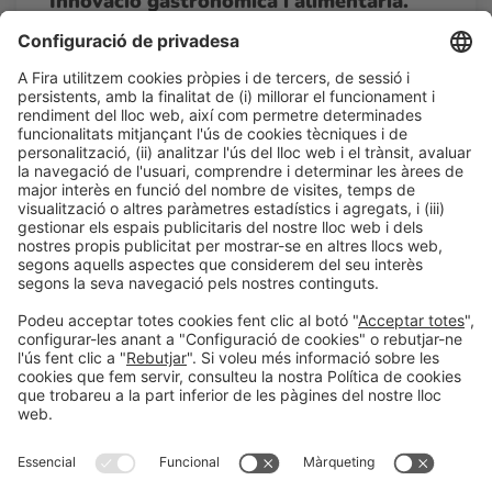
Innovació gastronòmica i alimentària.
‘RC InnovationForum’
16:00h - 16:40h
Restauración Colectiva
Dt 24
Accés lliure
LLegir més