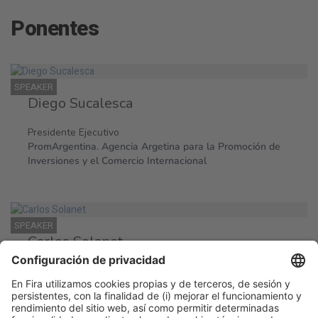
Ponentes
SPEAKER
Diego Sucalesca
Presidente Ejecutivo
PromArgentina. Agencia Argetina para la Promoción de
Inversiones y el Comercio Internacional
SPEAKER
Carlos Solanet
Director Comercial
La Rural S.A