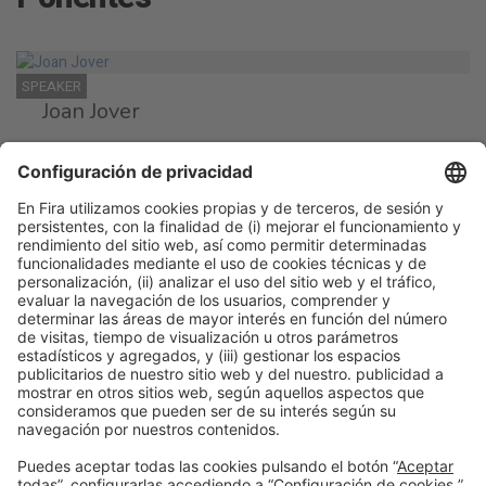
SPEAKER
Joan Jover
General Manager
HORECA Leadership
Barcelona
Sesión Principal
Business
lunes 23, 16:00h -
Talk Stage 2 - The
Acceso
Power
18:30h
Horeca Hub
libre