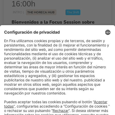
16:00h
INTRO |
THE HORECA HUB
The Shift
Bienvenidos a la Focus Session sobre
Business Power
16:00h - 16:05h
Lun 23
Talk Stage 2 - The Horeca Hub
Acceso libre
Leer más