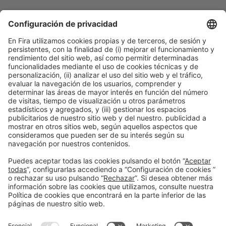
Ponentes
SPEAKER
Alexis Garcia
Co-Fundador
100% Pan y Pastelería