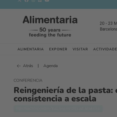
20
-
23 
Barcelon
ALIMENTARIA
EXPONER
VISITAR
ACTIVIDAD
|
Atrás
Agenda
CONFERENCIA
Reingeniería de la pasta:
consistencia a escala
INNOVACIÓN (I+D+I) Y EL VALOR DE LAS MARCAS