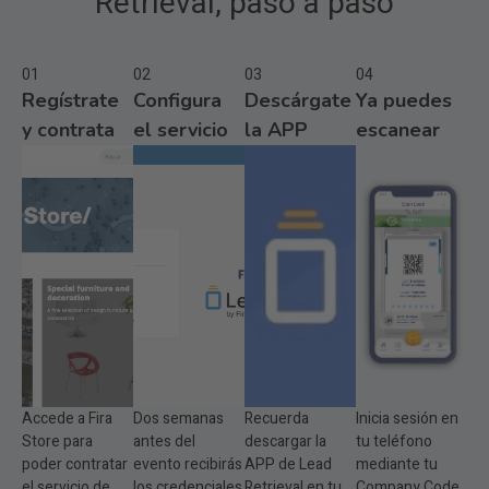
Retrieval, paso a paso
01
02
03
04
Regístrate
Configura
Descárgate
Ya puedes
y contrata
el servicio
la APP
escanear
Accede a Fira
Dos semanas
Recuerda
Inicia sesión en
Store para
antes del
descargar la
tu teléfono
poder contratar
evento recibirás
APP de Lead
mediante tu
el servicio de
los credenciales
Retrieval en tu
Company Code