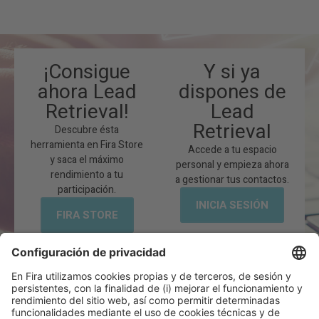
¡Consigue
Y si ya
ahora Lead
dispones de
Retrieval!
Lead
Retrieval
Descubre ésta
herramienta en Fira Store
Accede a tu espacio
y saca el máximo
personal y empieza ahora
rendimiento a tu
a gestionar tus contactos.
participación.
INICIA SESIÓN
FIRA STORE