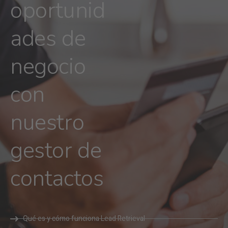
oportunid
ades de
negocio
con
nuestro
gestor de
contactos
Qué es y cómo funciona Lead Retrieval