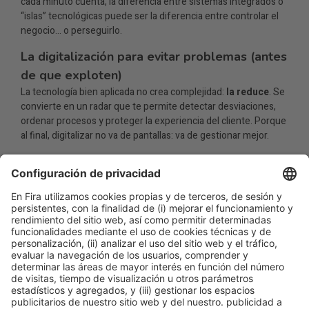
cada minuto cuenta, la diferencia entre sistemas integrados o
“islas” tecnológicas puede ser la diferencia entre controlar el
negocio… o perseguirlo.
La digitalización para evitar problemas (antes
de que exploten)
La tecnología bien aplicada no crea complejidad:
la reduce
. Se
convierte en un radar que te permite detectar desviaciones,
ordenar procesos y proteger la experiencia del cliente. Porque
al final, digitalizar no va de pantallas: va de gestionar mejor.
Descubre el episodio completo en
HORECA Stories
:
HORECA
4.0 — la digitalización que devuelve el control al
restaurador
.
Por Rodrigo Domínguez, periodista es
Aplus Gastromarketing
.
Facebook
Twitter
LinkedIn
WhatsApp
Email
Print