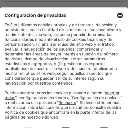
Contacto de prensa
Material gráfico
Susanna Santamaría
GALERÍA DE IMÁGENES
(+34) 93 452 11 04
ssantamaria@alimentaria.com
Facebook
Twitter
LinkedIn
WhatsApp
Email
Print