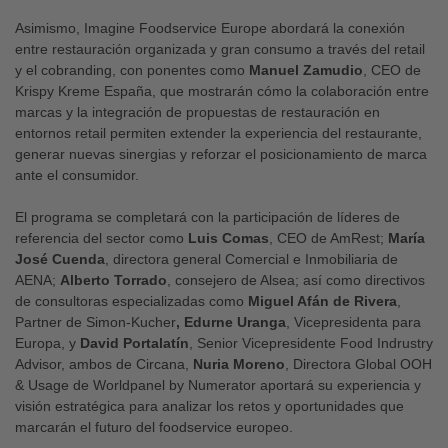
Asimismo, Imagine Foodservice Europe abordará la conexión
entre restauración organizada y gran consumo a través del retail
y el cobranding, con ponentes como
Manuel Zamudio
, CEO de
Krispy Kreme España, que mostrarán cómo la colaboración entre
marcas y la integración de propuestas de restauración en
entornos retail permiten extender la experiencia del restaurante,
generar nuevas sinergias y reforzar el posicionamiento de marca
ante el consumidor.
El programa se completará con la participación de líderes de
referencia del sector como
Luis Comas
, CEO de AmRest;
María
José Cuenda
, directora general Comercial e Inmobiliaria de
AENA;
Alberto Torrado
, consejero de Alsea; así como directivos
de consultoras especializadas como
Miguel Afán de Rivera
,
Partner de Simon-Kucher
, Edurne Uranga
, Vicepresidenta para
Europa, y
David Portalatín
, Senior Vicepresidente Food Indrustry
Advisor, ambos de Circana,
Nuria Moreno
, Directora Global OOH
& Usage de Worldpanel by Numerator aportará su experiencia y
visión estratégica para analizar los retos y oportunidades que
marcarán el futuro del foodservice europeo.