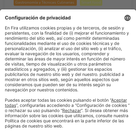
Gastronomía y Técnicas Culinarias
Smart food
¿Es posible darle sabor a un evento?
16:30h - 17:15h
Mié 25
Show Stage 2 - The Horeca Hub
Acceso libre
Leer más