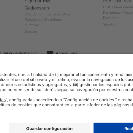
Sigurdur Mar
Pao Chun Wu
Gudjonsson
UIBC Union Intern
Panaderos y Paste
UIBC Union Internacional de
Pastelero
Panaderos y Pasteleros
Speaker
Miembro
Speaker
 Bakery & Pastry Hub
Acceso libre
ítica de cookies