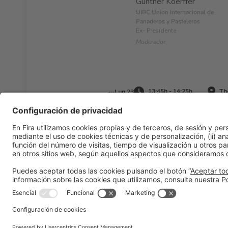
Günther Koerffer
UIBC Union Internacional de
Panaderos y Pasteleros
Ex- Presidente
Moderador
13:45h - 14:25h
The
Lun 23
Información general
Aviso legal
Política de privacidad
Pol