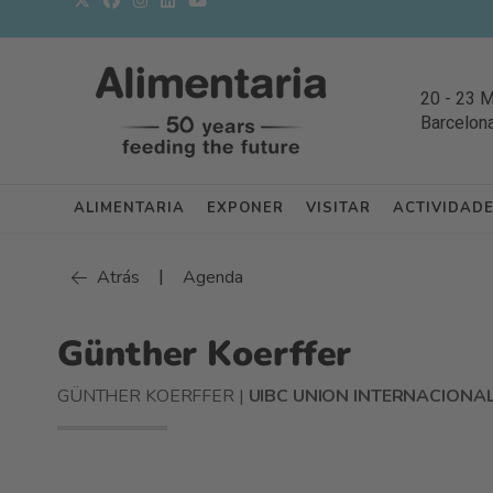
20
-
23 
Barcelon
ALIMENTARIA
EXPONER
VISITAR
ACTIVIDAD
|
Atrás
Agenda
Günther Koerffer
GÜNTHER KOERFFER |
UIBC UNION INTERNACIONA