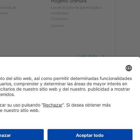
Rogerio Shimura
acional de
Levain Escola de panificação e
leros
confeitaria
Fundador
Speaker
Leer más
#ALIMENTARIA2028
en las redes sociales