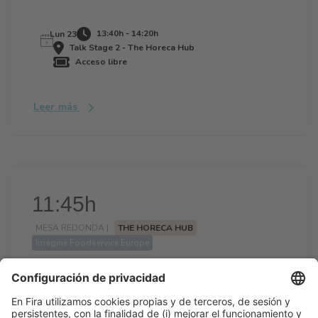
13:40h - 14:20h
Lun 23
Talk Stage 2 - The Horeca Hub
Acceso libre
Leer más
11:45h
MESA REDONDA |
THE HORECA HUB
Imagine Foodservice Europe
El papel de las asociaciones