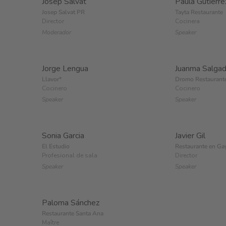
Josep Salvat
Paula Gutiérre
Josep Salvat PR
Tayta Restaurante
Director
Cocinera
Moderador
Speaker
Jorge Lengua
Juanma Salga
Llavor*
Dromo Restaurant
Cocinero
Cocinero
Speaker
Speaker
Sonia Garcia
Javier Gil
El Estudio
Restaurante en Ga
Profesional de sala
Director
Speaker
Speaker
Paloma Sánchez
Restaurante Santa Ana
Maître