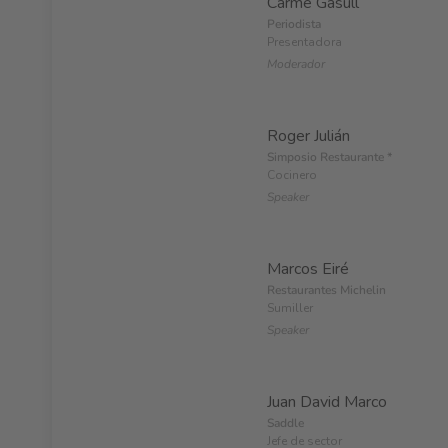
Carme Gasull
Periodista
Presentadora
Moderador
Roger Julián
Simposio Restaurante *
Cocinero
Speaker
Marcos Eiré
Restaurantes Michelin
Sumiller
Speaker
Juan David Marco
Saddle
Jefe de sector