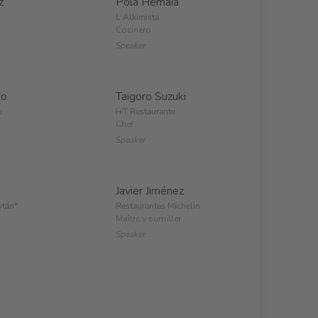
z
Pola Hemaia
L'Alkimista
Cocinero
Speaker
do
Taigoro Suzuki
e
i+T Restaurante
Chef
Speaker
Javier Jiménez
ytán*
Restaurantes Michelin
Maître y sumiller
Speaker