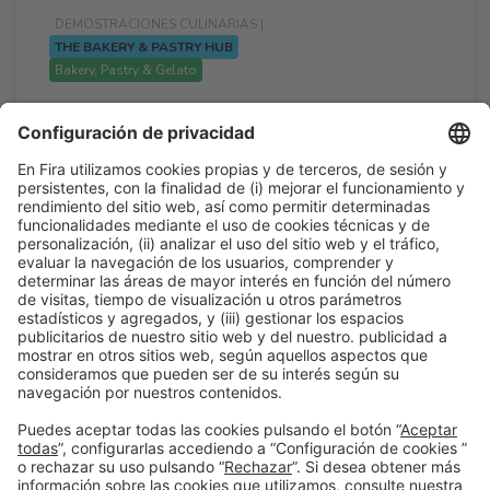
DEMOSTRACIONES CULINARIAS |
THE BAKERY & PASTRY HUB
Bakery, Pastry & Gelato
Técnica, creatividad y evolución en la
Selección Española de Panadería.
13:00h - 13:40h
Lun 23
The Bakery & Pastry Hub
Acceso libre
Leer más