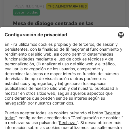
MESA REDONDA |
THE ALIMENTARIA HUB
Sostenibilidad
Mesa de dialogo centrada en las
normativas de la cadena agroalimentaria
13:15h - 14:00h
Mié 25
Agora By AECOC - The Alimentaria Hub
Acceso libre
Leer más