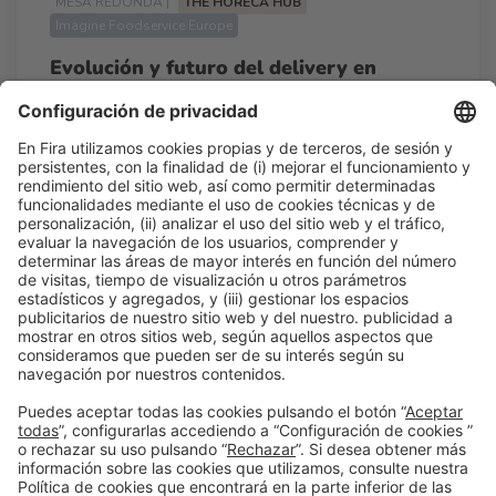
MESA REDONDA |
THE HORECA HUB
Imagine Foodservice Europe
Evolución y futuro del delivery en
Europa
11:35h - 12:00h
Mié 25
Talk Stage 2 - The Horeca Hub
Acceso libre
Leer más