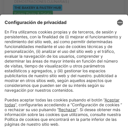
DEMOSTRACIONES CULINARIAS |
THE BAKERY & PASTRY HUB
Bakery, Pastry & Gelato
Cacao de Primavera
16:00h - 16:40h
Mié 25
The Bakery & Pastry Hub
Acceso libre
Leer más