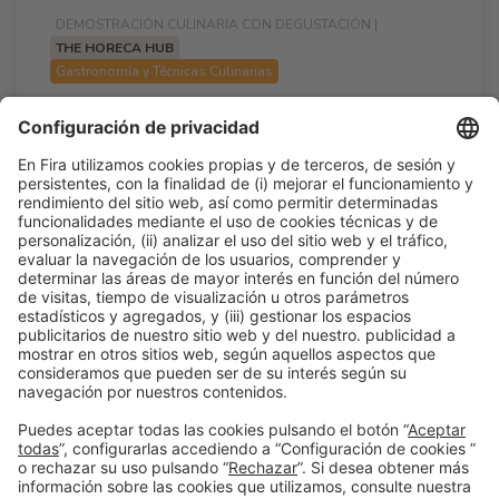
DEMOSTRACIÓN CULINARIA CON DEGUSTACIÓN |
THE HORECA HUB
Gastronomía y Técnicas Culinarias
Mar y montaña
16:30h - 17:15h
Lun 23
Show Stage 1 - The Horeca Hub
Acceso libre
Leer más