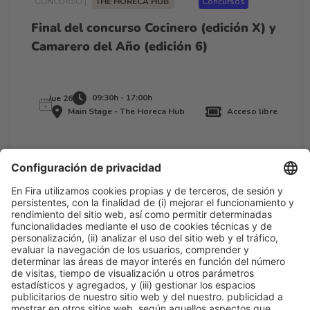
CONCURSO |
THE HORECA HUB
Concursos
Final del concurso Cocinero (edición X) y
Camarero del Año (edición 6)
09:30h - 17:00h
Jue 26
Main Stage - The Horeca Hub
Acceso libre
Leer más