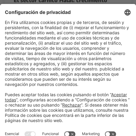
El sector cárnico Halal: crecimiento
sostenido de una demanda de calidad
10:00h - 11:00h
Mar 24
Sala INNOVAL by CaixaBank - The Alimentaria Hub
Acceso libre
Leer más