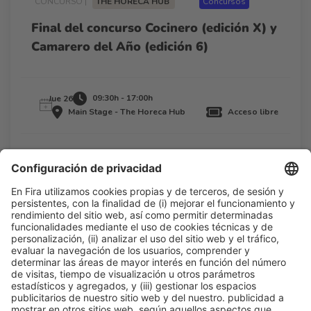
CONCURSO |
THE HORECA HUB
Concursos
Final del concurso Cocinero (edición X) y
Camarero del Año (edición 6)
09:30h - 17:00h
Jue 26
Main Stage - The Horeca Hub
Acceso libre
Leer más