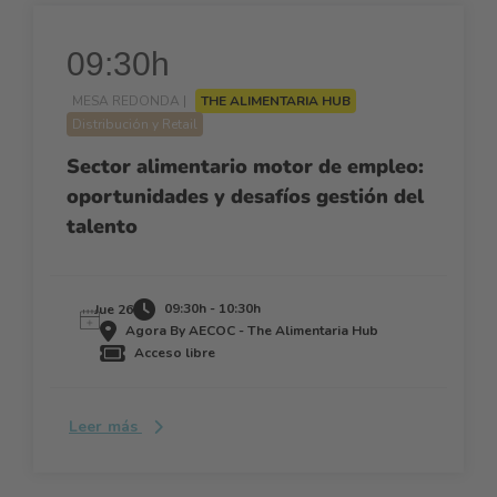
09:30h
MESA REDONDA |
THE ALIMENTARIA HUB
Distribución y Retail
Sector alimentario motor de empleo:
oportunidades y desafíos gestión del
talento
09:30h - 10:30h
Jue 26
Agora By AECOC - The Alimentaria Hub
Acceso libre
Leer más