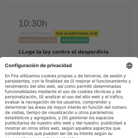
10:30h
MESA REDONDA |
THE ALIMENTARIA HUB
Distribución y Retail
Sostenibilidad
LLega la ley contra el desperdicio
alimentario: ¿Estamos preparados?
10:30h - 12:00h
Jue 26
Agora By AECOC - The Alimentaria Hub
Acceso libre
Leer más