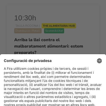
10:30h
TAULA RODONA |
THE ALIMENTARIA HUB
Distribució i Retail
Sostenibilitat
Arriba la llei contra el
malbaratament alimentari: estem
preparats?
10:30h - 12:00h
Dj 26
Agora By AECOC - The Alimentaria Hub
Accés lliure
LLegir més