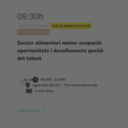
09:30h
TAULA RODONA |
THE ALIMENTARIA HUB
Distribució i Retail
Sector alimentari motor ocupació:
oportunitats i desafiaments gestió
del talent
09:30h - 10:30h
Dj 26
Agora By AECOC - The Alimentaria Hub
Accés lliure
LLegir més