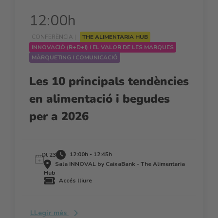
12:00h
CONFERÈNCIA |
THE ALIMENTARIA HUB
INNOVACIÓ (R+D+I) I EL VALOR DE LES MARQUES
MÀRQUETING I COMUNICACIÓ
Les 10 principals tendències
en alimentació i begudes
per a 2026
12:00h - 12:45h
Dl 23
Sala INNOVAL by CaixaBank - The Alimentaria
Hub
Accés lliure
LLegir més