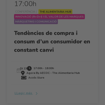
17:00h
CONFERÈNCIA |
THE ALIMENTARIA HUB
INNOVACIÓ (R+D+I) I EL VALOR DE LES MARQUES
MÀRQUETING I COMUNICACIÓ
Tendències de compra i
consum d’un consumidor en
constant canvi
17:00h - 18:00h
Dl 23
Agora By AECOC - The Alimentaria Hub
Accés lliure
LLegir més