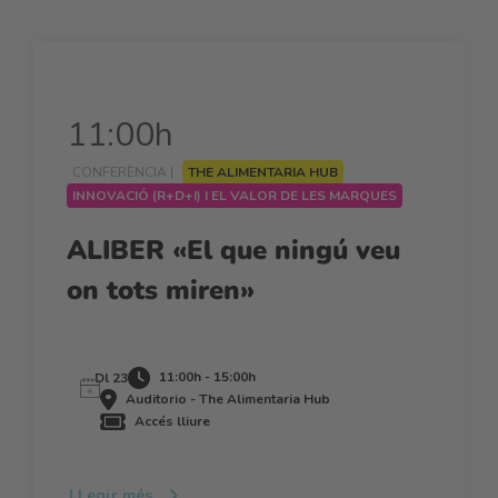
11:00h
CONFERÈNCIA |
THE ALIMENTARIA HUB
INNOVACIÓ (R+D+I) I EL VALOR DE LES MARQUES
ALIBER «El que ningú veu
on tots miren»
11:00h - 15:00h
Dl 23
Auditorio - The Alimentaria Hub
Accés lliure
LLegir més