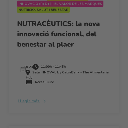
INNOVACIÓ (R+D+I) I EL VALOR DE LES MARQUES
NUTRICIÓ, SALUT I BENESTAR
NUTRACÈUTICS: la nova
innovació funcional, del
benestar al plaer
11:00h - 11:45h
Dl 23
Sala INNOVAL by CaixaBank - The Alimentaria
Hub
Accés lliure
LLegir més