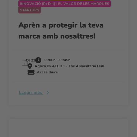
INNOVACIÓ (R+D+I) I EL VALOR DE LES MARQUES
STARTUPS
Aprèn a protegir la teva
marca amb nosaltres!
11:00h - 11:45h
Dl 23
Agora By AECOC - The Alimentaria Hub
Accés lliure
LLegir més