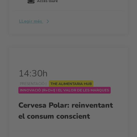
Accés lliure
LLegir més
14:30h
PRESENTACIÓ |
THE ALIMENTARIA HUB
INNOVACIÓ (R+D+I) I EL VALOR DE LES MARQUES
Cervesa Polar: reinventant
el consum conscient