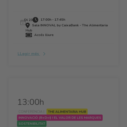
17:00h - 17:45h
Dl 23
Sala INNOVAL by CaixaBank - The Alimentaria
Hub
Accés lliure
LLegir més
13:00h
CONFERÈNCIA |
THE ALIMENTARIA HUB
INNOVACIÓ (R+D+I) I EL VALOR DE LES MARQUES
SOSTENIBILITAT