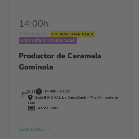
14:00h
PRESENTACIÓ |
THE ALIMENTARIA HUB
MÀRQUETING I COMUNICACIÓ
Productor de Caramels
Gominola
14:00h - 14:15h
Dl 23
Sala INNOVAL by CaixaBank - The Alimentaria
Hub
Accés lliure
LLegir més