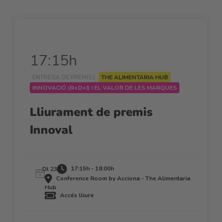
17:15h
ENTREGA DE PREMIS |
THE ALIMENTARIA HUB
INNOVACIÓ (R+D+I) I EL VALOR DE LES MARQUES
Lliurament de premis
Innoval
17:15h - 18:00h
Dl 23
Conference Room by Acciona - The Alimentaria
Hub
Accés lliure