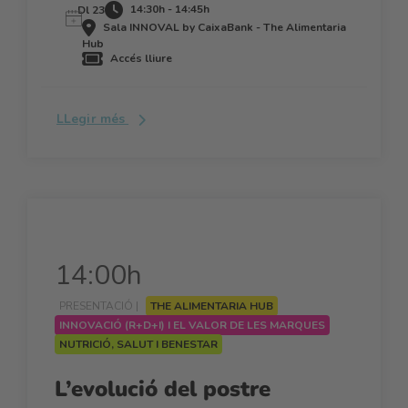
14:30h - 14:45h
Dl 23
Sala INNOVAL by CaixaBank - The Alimentaria
Hub
Accés lliure
LLegir més
14:00h
PRESENTACIÓ |
THE ALIMENTARIA HUB
INNOVACIÓ (R+D+I) I EL VALOR DE LES MARQUES
NUTRICIÓ, SALUT I BENESTAR
L’evolució del postre