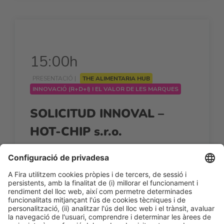
15:00h
PRESENTACIÓ |
THE ALIMENTARIA HUB
INNOVACIÓ (R+D+I) I EL VALOR DE LES MARQUES
SOLICITUD INNOVAL –
HOT-CHIP s.r.o.
15:00h - 15:15h
Dl 23
Sala INNOVAL by CaixaBank - The Alimentaria
Hub
Accés lliure