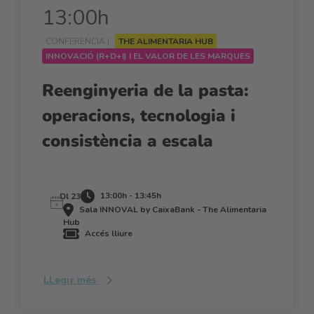
13:00h
CONFERÈNCIA |
THE ALIMENTARIA HUB
INNOVACIÓ (R+D+I) I EL VALOR DE LES MARQUES
Reenginyeria de la pasta:
operacions, tecnologia i
consistència a escala
13:00h - 13:45h
Dl 23
Sala INNOVAL by CaixaBank - The Alimentaria
Hub
Accés lliure
LLegir més