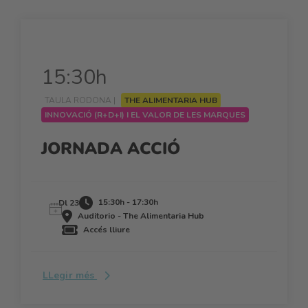
15:30h
TAULA RODONA |
THE ALIMENTARIA HUB
INNOVACIÓ (R+D+I) I EL VALOR DE LES MARQUES
JORNADA ACCIÓ
15:30h - 17:30h
Dl 23
Auditorio - The Alimentaria Hub
Accés lliure
LLegir més