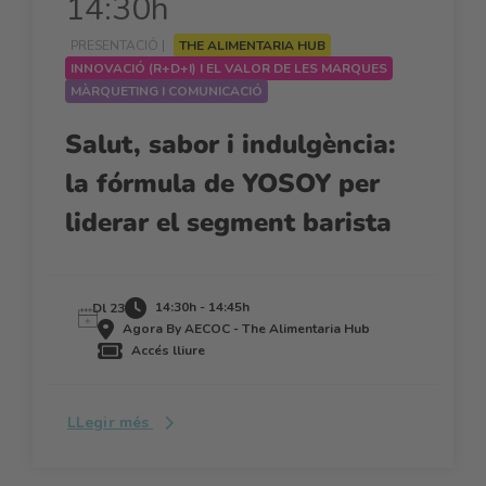
14:30h
PRESENTACIÓ |
THE ALIMENTARIA HUB
INNOVACIÓ (R+D+I) I EL VALOR DE LES MARQUES
MÀRQUETING I COMUNICACIÓ
Salut, sabor i indulgència:
la fórmula de YOSOY per
liderar el segment barista
14:30h - 14:45h
Dl 23
Agora By AECOC - The Alimentaria Hub
Accés lliure
LLegir més