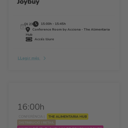
Joybuy
15:00h - 15:45h
Dl 23
Conference Room by Acciona - The Alimentaria
Hub
Accés lliure
LLegir més
16:00h
CONFERÈNCIA |
THE ALIMENTARIA HUB
DISTRIBUCIÓ I RETAIL