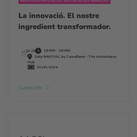
INNOVACIÓ (R+D+I) I EL VALOR DE LES MARQUES
La innovació. El nostre
ingredient transformador.
16:00h - 16:45h
Dl 23
Sala INNOVAL by CaixaBank - The Alimentaria
Hub
Accés lliure
LLegir més