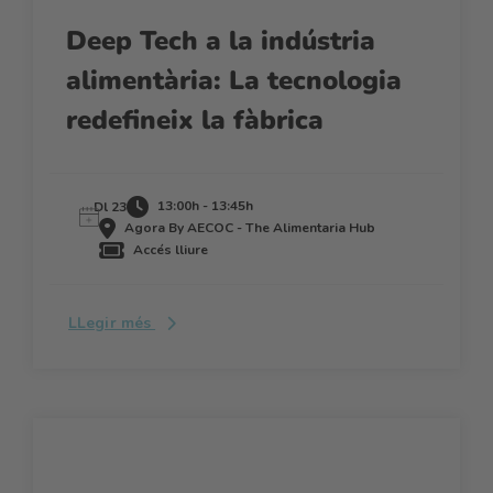
Deep Tech a la indústria
alimentària: La tecnologia
redefineix la fàbrica
13:00h - 13:45h
Dl 23
Agora By AECOC - The Alimentaria Hub
Accés lliure
LLegir més