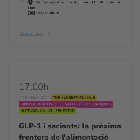
Conference Room by Acciona - The Alimentaria
Hub
Accés lliure
LLegir més
17:00h
CONFERÈNCIA |
THE ALIMENTARIA HUB
INNOVACIÓ (R+D+I) I EL VALOR DE LES MARQUES
NUTRICIÓ, SALUT I BENESTAR
GLP-1 i saciants: la pròxima
frontera de l’alimentació