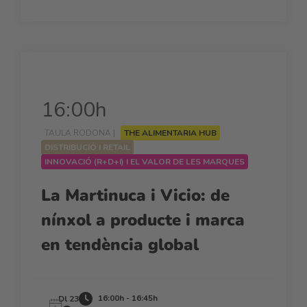
16:00h
TAULA RODONA |
THE ALIMENTARIA HUB
DISTRIBUCIÓ I RETAIL
INNOVACIÓ (R+D+I) I EL VALOR DE LES MARQUES
La Martinuca i Vicio: de
nínxol a producte i marca
en tendència global
16:00h - 16:45h
Dl 23