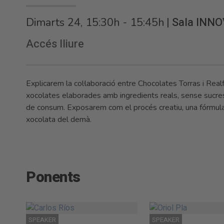
|
Sala INNO
Dimarts 24, 15:30h - 15:45h
Accés lliure
Explicarem la col·laboració entre Chocolates Torras i Rea
xocolates elaborades amb ingredients reals, sense sucres
de consum. Exposarem com el procés creatiu, una fórmula 
xocolata del demà.
Ponents
SPEAKER
SPEAKER