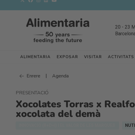
20
-
23 
Barcelon
ALIMENTARIA
EXPOSAR
VISITAR
ACTIVITATS
|
Enrere
Agenda
PRESENTACIÓ
Xocolates Torras x Realfo
xocolata del demà
INNOVACIÓ (R+D+I) I EL VALOR DE LES MARQUES
NUTR