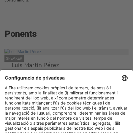
consumidors.
Ponents
SPEAKER
Luis Martín Pérez
Director de solucions d’intel·ligència artificial
LLYC
SPEAKER
Nieves Álvarez
Directora sènior d’afers corporatius