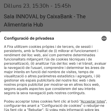
Dilluns 23, 15:30h - 15:45h
Sala INNOVAL by CaixaBank - The
Alimentaria Hub
Accés lliure
Fabrica de Productes Mexicans llestos per menjar, conservació a
temperatura ambient a Barcelona, ​​Espanya.