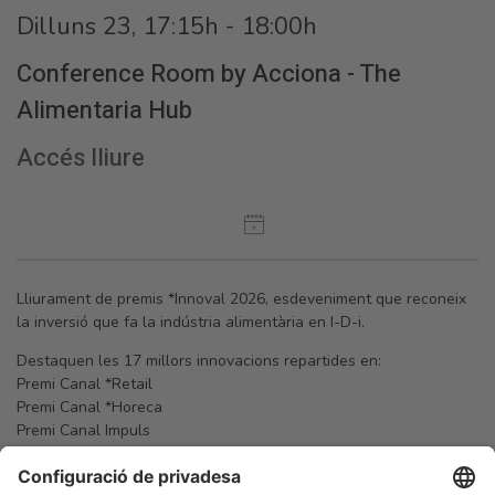
Dilluns 23, 17:15h - 18:00h
Conference Room by Acciona - The
Alimentaria Hub
Accés lliure
Lliurament de premis *Innoval 2026, esdeveniment que reconeix
la inversió que fa la indústria alimentària en I-D-i.
Destaquen les 17 millors innovacions repartides en:
Premi Canal *Retail
Premi Canal *Horeca
Premi Canal Impuls
Premi a la millor innovació en cadascuna de les quatre
tendències (plaer, conveniència, salut i sostenibilitat)