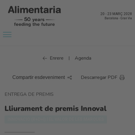
20
-
23 MARÇ 2028
Barcelona
-
Gran Via
Enrere
Agenda
|
Descarregar PDF
Compartir esdeveniment
ENTREGA DE PREMIS
Lliurament de premis Innoval
INNOVACIÓ (R+D+I) I EL VALOR DE LES MARQUES